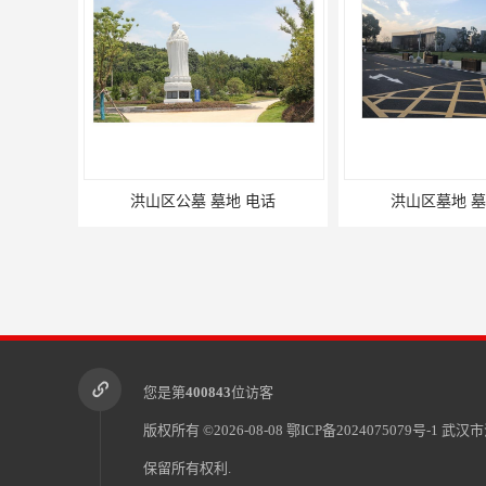
 电话
洪山区墓地 墓地 电话
硚口区墓地 
您是第
400843
位访客
版权所有 ©2026-08-08
鄂ICP备2024075079号-1
武汉市
保留所有权利.