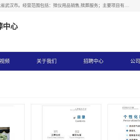
武汉市江汉区天上星殡葬中心成立于2023年，注册地位于湖北省武汉市。经营范围包括：殡仪用品销售,殡葬服务；主要项目有：穿衣服，寿衣，西服，现代装，灵堂布置，遗像，灵棚，乐队，化妆，遗体告别厅，守灵别墅，遗体托运，墓地代理低价出售。
葬中心
视频
关于我们
招聘中心
公