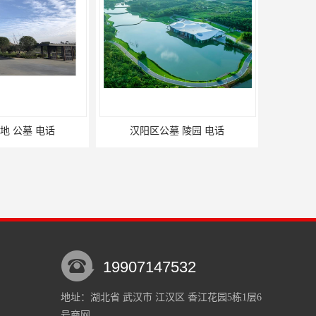
公墓 陵园 电话
19907147532
地址：湖北省 武汉市 江汉区 香江花园5栋1层6
号商网